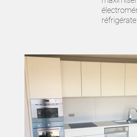
maximiser 
électromén
réfrigérate